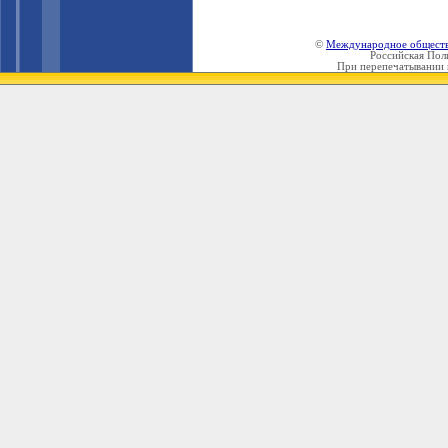
©
Международное общест
Российская Пол
При перепечатывании 