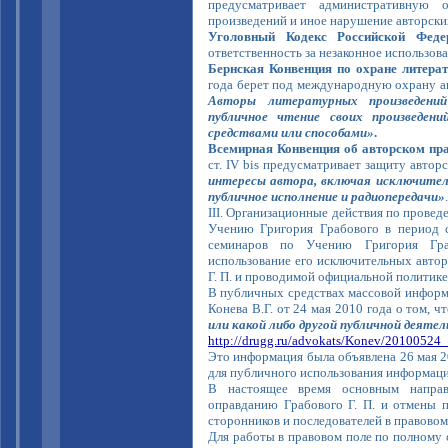
предусматривает административную о
произведений и иное нарушение авторски
Уголовный Кодекс Российской Фед
ответственность за незаконное использова
Бернская Конвенция по охране литера
года берет под международную охрану авто
Авторы литературных произведений
публичное чтение своих произведен
средствами или способами»
.
Всемирная Конвенция об авторском пра
ст. IV bis предусматривает защиту авторс
интересы автора, включая исключител
публичное исполнение и радиопередачи»
.
III. Организационные действия по прове
Учению Григория Грабового в период с
семинаров по Учению Григория Гра
использование его исключительных авто
Г. П. и проводимой официальной политике
В публичных средствах массовой информа
Конева В.Г. от 24 мая 2010 года о том, ч
или какой либо другой публичной деяте
http://drugg.ru/advokats/Konev/20100524
Это информация была объявлена 26 мая 20
для публичного использования информаци
В настоящее время основным направ
оправданию Грабового Г. П. и отмены п
сторонников и последователей в правовом
Для работы в правовом поле по полному 