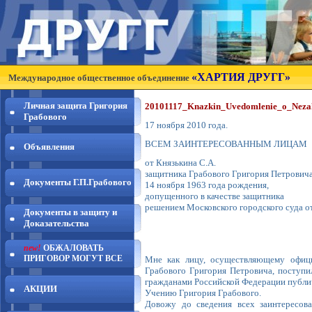
«ХАРТИЯ ДРУГГ»
Международное общественное объединение
Личная защита Григория
20101117_Knazkin_Uvedomlenie_o_Nezak
Грабового
17 ноября 2010 года.
ВСЕМ ЗАИНТЕРЕСОВАННЫМ ЛИЦАМ
Объявления
от Князькина С.А.
защитника Грабового Григория Петрович
Документы Г.П.Грабового
14 ноября 1963 года рождения,
допущенного в качестве защитника
решением Московского городского суда от 
Документы в защиту и
Доказательства
new!
ОБЖАЛОВАТЬ
ПРИГОВОР МОГУТ ВСЕ
Мне как лицу, осуществляющему офиц
Грабового Григория Петровича, поступи
гражданами Российской Федерации публич
АКЦИИ
Учению Григория Грабового.
Довожу до сведения всех заинтересов