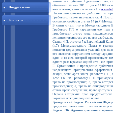
заниматься публичной деятельностью, а 
объявлено 26 мая 2010 года в 14.00 на
Поздравления
агентствами, в том числе на сайте
www.del
Несанкционированные действия по ор
Грабового, также нарушают ст. 4 Прото
Контакты
основных свобод и статьи 14 (п.7) Между
В связи с тем, что в Международном Е
Грабового Г.П. о нарушении его прав 
приобретает статус лица находящегос
неприкосновенность его прав и свобод, вк
Статья 4 Протокола 7 к Европейской Конв
(п.7) Международного Пакта о гражда
попытки формирования условий для повт
это является нарушением международног
одно и то же), который препятствует то
одного раза в рамках одной и той же юри
II. Организация и проведение публичн
надлежащего юридического оформления и
лекций, семинаров, книг) Грабового Г. П.,
1255 ГК РФ Грабовому Г. П. принадлежа
право на произведение; 2) право авторст
произведения; 5) право на обнародовани
отзыв, право следования, право доступа к
Охрана авторских прав предусмотрена
нормами международного права.
Гражданский Кодекс Российской Федераци
предусматривает ответственность лица за
Кодекс Об Административных правон