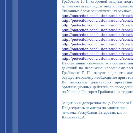
Грабового Г. П. стороной защиты подг
использовать при подготовке юридически
Указанные блоки защитительных заключе
http://protection-conclusion.narod.ru/conc
http://protection-conclusion.narod.ru/conc
http://protection-conclusion.narod.ru/conc
http://protection-conclusion.narod.ru/conc
http://protection-conclusion.narod.ru/conc
http://protection-conclusion.narod.ru/conc
http://protection-conclusion.narod.ru/conc
http://protection-conclusion.narod.ru/conc
http://protection-conclusion.narod.ru/conc
http://protection-conclusion.narod.ru/conc
На основании изложенного в соответствии
действий по несанкционированному рас
Грабового Г. П., нарушающих его авт
осуществляющему необходимые приготовл
Во избежание дальнейших претензий
организационных действий по проведени
по Учению Григория Грабового на террит
Защитник и доверенное лицо Грабового Г.
Председатель комитета по защите прав
человека Республики Татарстан, к.ю.н.
Князькин С.А.