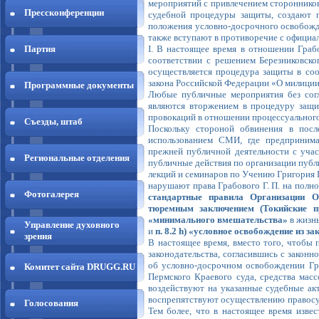
мероприятий с привлечением стороннико
Прессконференции
судебной процедуры защиты, создают 
положения условно-досрочного освобожде
также вступают в противоречие с официал
I. В настоящее время в отношении Грабо
Партия
соответствии с решением Березниковско
осуществляется процедура защиты в соо
закона Российской Федерации «О милиции»
Программные документы
Любые публичные мероприятия без согла
являются вторжением в процедуру защи
провокаций в отношении процессуальног
Съезды, штаб
Поскольку стороной обвинения в посл
использованием СМИ, где предпринима
прежней публичной деятельности с участ
Региональные отделения
публичные действия по организации публ
лекций и семинаров по Учению Григория Г
нарушают права Грабового Г. П. на полн
Фотогалерея
стандартные правила Организации 
тюремным заключением (Токийские п
«минимального вмешательства»
в жизн
Управление духовного
и
п. 8.2 h) «условное освобождение из з
зрения
В настоящее время, вместо того, чтобы
законодательства, согласившись с законн
об условно-досрочном освобождении Гра
Комитет сайта DRUGG.RU
Пермского Краевого суда, средства мас
воздействуют на указанные судебные ак
воспрепятствуют осуществлению правосуд
Голосования
Тем более, что в настоящее время извес