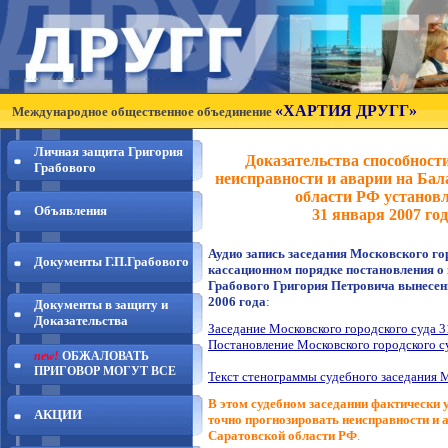
«ХАРТИЯ ДРУГГ»
Международное общественное объединение
Личная защита Григория
Доказательства способност
Грабового
неисправности и аварии на Ба
области РФ установ
Объявления
31 января 2007 го
Аудио запись заседания Московского гор
Документы Г.П.Грабового
кассационном порядке постановления о 
Грабового Григория Петровича вынесен
2006 года
:
Документы в защиту и
Доказательства
Заседание Московского городского суда 31
Постановление Московского городского суд
new!
ОБЖАЛОВАТЬ
ПРИГОВОР МОГУТ ВСЕ
Текст стенограммы судебного заседания Мо
В этом судебном заседании фактически 
АКЦИИ
точно прогнозировать неисправности и 
Саратовской области РФ
.