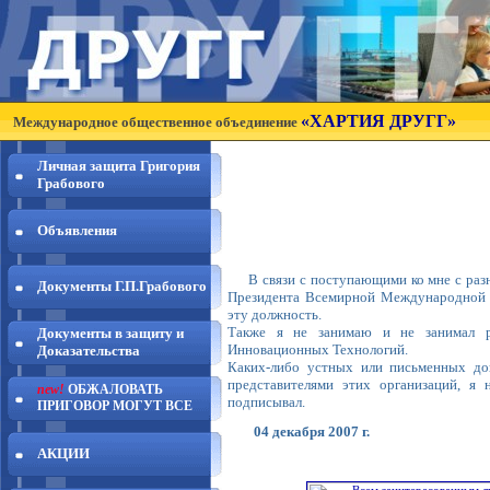
«ХАРТИЯ ДРУГГ»
Международное общественное объединение
Личная защита Григория
Всем заинтерес
Грабового
от Грабовог
Объявления
В связи с поступающими ко мне с разн
Документы Г.П.Грабового
Президента Всемирной Международной 
эту должность.
Также я не занимаю и не занимал р
Документы в защиту и
Инновационных Технологий.
Доказательства
Каких-либо устных или письменных до
представителями этих организаций, я 
new!
ОБЖАЛОВАТЬ
подписывал.
ПРИГОВОР МОГУТ ВСЕ
04 декабря 2007 г.
Грабовой
АКЦИИ