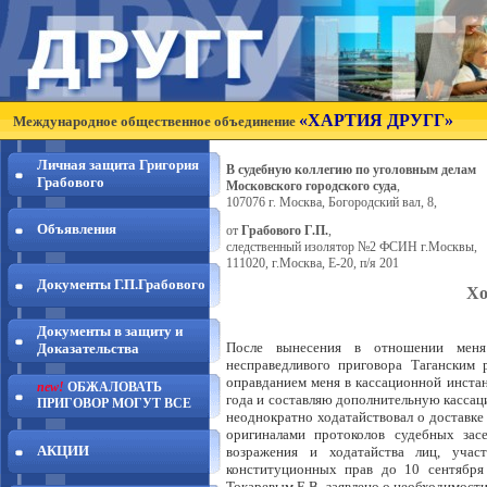
«ХАРТИЯ ДРУГГ»
Международное общественное объединение
Личная защита Григория
В судебную коллегию по уголовным делам
Грабового
Московского городского суда
,
107076 г. Москва, Богородский вал, 8,
Объявления
от
Грабового Г.П.
,
следственный изолятор №2 ФСИН г.Москвы,
111020, г.Москва, Е-20, п/я 201
Документы Г.П.Грабового
Хо
Документы в защиту и
После вынесения в отношении меня
Доказательства
несправедливого приговора Таганским
оправданием меня в кассационной инста
new!
ОБЖАЛОВАТЬ
года и составляю дополнительную кассаци
ПРИГОВОР МОГУТ ВСЕ
неоднократно ходатайствовал о доставке
оригиналами протоколов судебных зас
АКЦИИ
возражения и ходатайства лиц, уча
конституционных прав до 10 сентября 
Токаревым Е.В. заявлено о необходимости